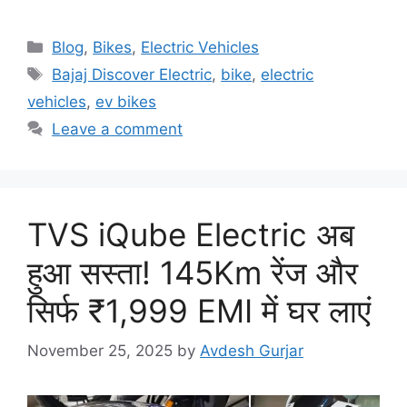
Categories
Blog
,
Bikes
,
Electric Vehicles
Tags
Bajaj Discover Electric
,
bike
,
electric
vehicles
,
ev bikes
Leave a comment
TVS iQube Electric अब
हुआ सस्ता! 145Km रेंज और
सिर्फ ₹1,999 EMI में घर लाएं
November 25, 2025
by
Avdesh Gurjar